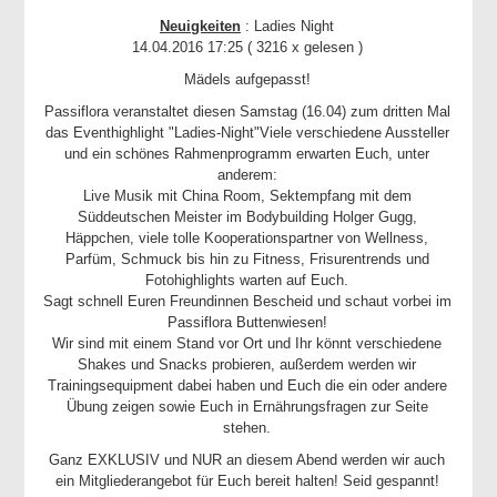
Neuigkeiten
: Ladies Night
14.04.2016 17:25
( 3216 x gelesen )
Mädels aufgepasst!
Passiflora veranstaltet diesen Samstag (16.04) zum dritten Mal
das Eventhighlight "Ladies-Night"Viele verschiedene Aussteller
und ein schönes Rahmenprogramm erwarten Euch, unter
anderem:
Live Musik mit China Room, Sektempfang mit dem
Süddeutschen Meister im Bodybuilding Holger Gugg,
Häppchen, viele tolle Kooperationspartner von Wellness,
Parfüm, Schmuck bis hin zu Fitness, Frisurentrends und
Fotohighlights warten auf Euch.
Sagt schnell Euren Freundinnen Bescheid und schaut vorbei im
Passiflora Buttenwiesen!
Wir sind mit einem Stand vor Ort und Ihr könnt verschiedene
Shakes und Snacks probieren, außerdem werden wir
Trainingsequipment dabei haben und Euch die ein oder andere
Übung zeigen sowie Euch in Ernährungsfragen zur Seite
stehen.
Ganz EXKLUSIV und NUR an diesem Abend werden wir auch
ein Mitgliederangebot für Euch bereit halten! Seid gespannt!